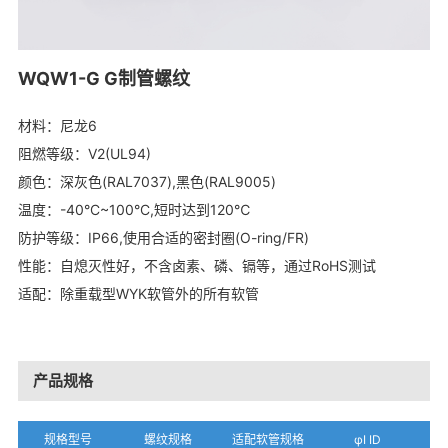
WQW1-G G制管螺纹
材料：尼龙6
阻燃等级：V2(UL94)
颜色：深灰色(RAL7037),黑色(RAL9005)
温度：-40°C~100°C,短时达到120℃
防护等级：IP66,使用合适的密封圈(O-ring/FR)
性能：自熄灭性好，不含卤素、磷、镉等，通过RoHS测试
适配：除重载型WYK软管外的所有软管
产品规格
规格型号
螺纹规格
适配软管规格
φI ID