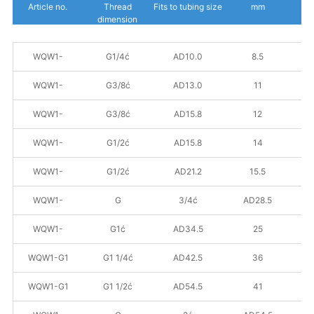
Article no.
Thread
Fits to tubing size
mm
dimension
包装单位
Packet units
WQW1-
G1/4ć
AD10.0
8.5
G1/4#/AD10.0
50
WQW1-
G3/8ć
AD13.0
11
G3/8#/AD13.0
50
WQW1-
G3/8ć
AD15.8
12
G3/8#/AD15.8
50
WQW1-
G1/2ć
AD15.8
14
G1/2#/AD15.8
50
WQW1-
G1/2ć
AD21.2
15.5
G1/2#/AD21.2
25
WQW1-
G
3/4ć
AD28.5
G3/4#/AD28.5
34
20
WQW1-
G1ć
AD34.5
25
G1#/AD34.5
10
WQW1-G1
G1 1/4ć
AD42.5
36
1/4#/AD42.5
5
WQW1-G1
G1 1/2ć
AD54.5
41