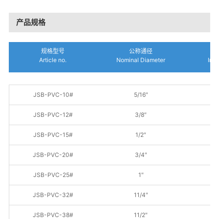
产品规格
规格型号
公称通径
Article no.
Nominal Diameter
Inn
JSB-PVC-10#
5/16″
JSB-PVC-12#
3/8″
1
JSB-PVC-15#
1/2″
1
JSB-PVC-20#
3/4″
JSB-PVC-25#
1″
JSB-PVC-32#
11/4″
JSB-PVC-38#
11/2″