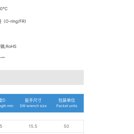
20℃
-ring/FR)
,RoHS
软管
度D
扳手尺寸
包装单位
ength mm
SW wrench size
Packet units
5
15.5
50