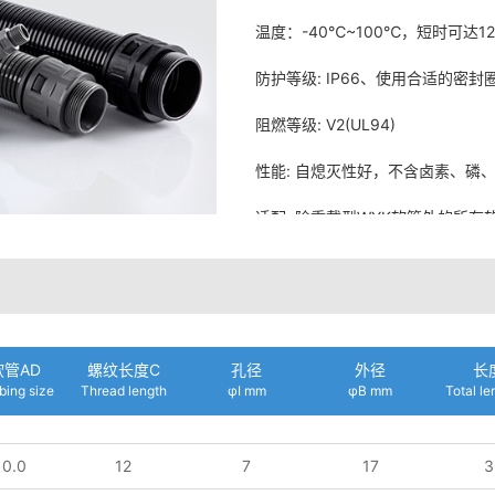
温度：-40℃~100℃，短时可达1
防护等级: IP66、使用合适的密封圈（O
阻燃等级: V2(UL94)
性能: 自熄灭性好，不含卤素、磷、镉
适配: 除重载型WYK软管外的所有
管AD
螺纹长度C
孔径
外径
长
ubing size
Thread length
φI mm
φB mm
Total l
10.0
12
7
17
3